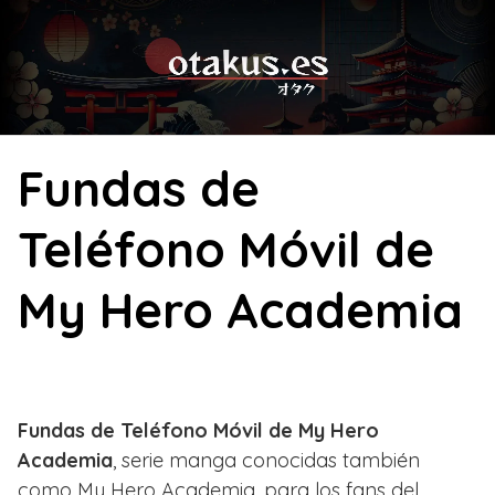
Skip
to
content
Fundas de
Teléfono Móvil de
My Hero Academia
Fundas de Teléfono Móvil de My Hero
Academia
, serie manga conocidas también
como My Hero Academia, para los fans del