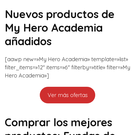
Nuevos productos de
My Hero Academia
añadidos
[aawp new=»My Hero Academia» template=»list»
filter_items=»12″ items=»6″ filterby=»title» filter=»My
Hero Academia»]
Ver más ofertas
Comprar los mejores